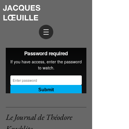
JACQUES
LŒUILLE
Le Journal de Théodore
Kracklite