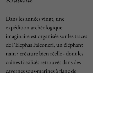
Dans les années vingt, une
expédition archéologique
imaginaire est organisée sur les traces
de l’Elephas Falconeri, un éléphant
nain ; créature bien réelle - dont les
crânes fossilisés retrouvés dans des
cavernes sous-marines à flanc de
volcan en Sicile, rappellent
étrangement ceux des légendaires
cyclopes.
Production : 2016
Durée : 16 min
Production : Météores films