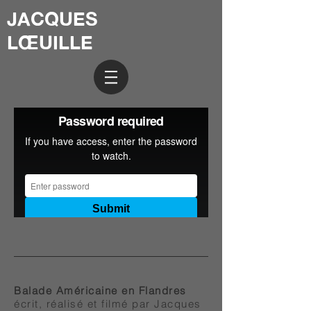
JACQUES
LŒUILLE
Balade Américaine en Flandres
écrit, réalisé et filmé par Jacques