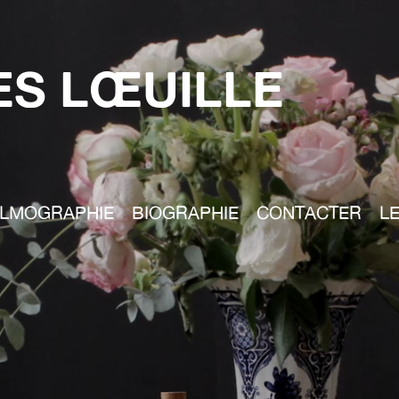
S LŒUILLE
ILMOGRAPHIE
BIOGRAPHIE
CONTACTER
LE