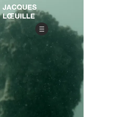
JACQUES
LŒUILLE